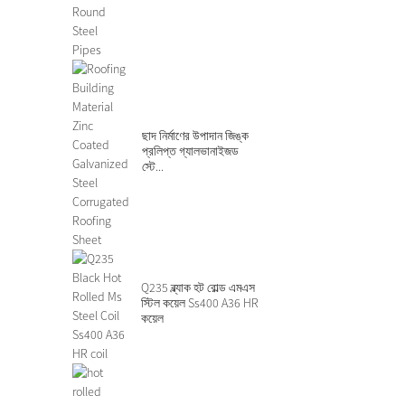
ছাদ নির্মাণের উপাদান জিঙ্ক
প্রলিপ্ত গ্যালভানাইজড
স্টে...
Q235 ব্ল্যাক হট রোল্ড এমএস
স্টিল কয়েল Ss400 A36 HR
কয়েল