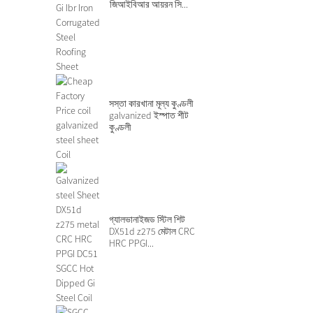
জিআইবিআর আয়রন সি...
সস্তা কারখানা মূল্য কুণ্ডলী
galvanized ইস্পাত শীট
কুণ্ডলী
গ্যালভানাইজড স্টিল শিট
DX51d z275 মেটাল CRC
HRC PPGI...