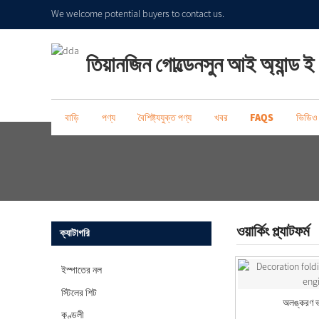
We welcome potential buyers to contact us.
তিয়ানজিন গোল্ডেনসুন আই অ্যান্ড 
বাড়ি
পণ্য
বৈশিষ্ট্যযুক্ত পণ্য
খবর
FAQS
ভিডিও
ওয়ার্কিং প্ল্যাটফর্ম
ক্যাটাগরি
ইস্পাতের নল
স্টিলের শিট
অলঙ্করণ ভ
কুণ্ডলী