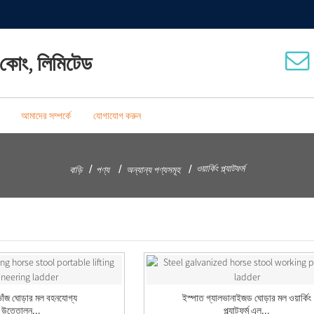
ই কোং, লিমিটেড
আমাদের সম্পর্কে
যোগাযোগ করুন
ওয়ার্কিং প্ল্যাটফর্ম
বাড়ি
পণ্য
অন্যান্য পণ্যসমূহ
াঁজ ঘোড়ার মল বহনযোগ্য
ইস্পাত গ্যালভানাইজড ঘোড়ার মল ওয়ার্কিং
উত্তোলন...
প্ল্যাটফর্ম এল...