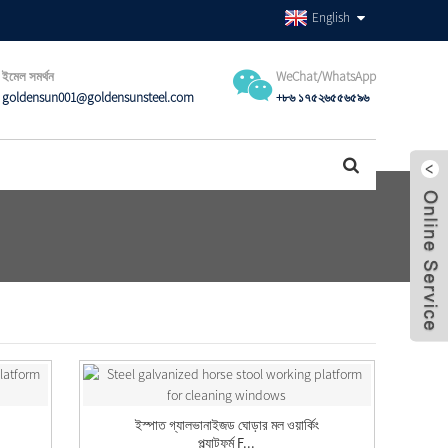
English
ইমেল সমর্থন
WeChat/WhatsApp
goldensun001@goldensunsteel.com
+৮৬ ১৭৫২৬৫৫৬৫৯৬
ইস্পাত গ্যালভানাইজড ঘোড়ার মল ওয়ার্কিং
প্ল্যাটফর্ম F...