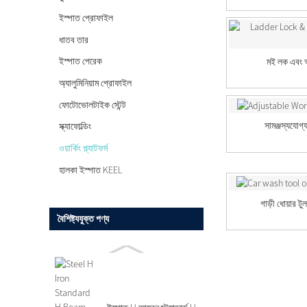
ইস্পাত প্রোফাইল
ধাতব তার
ইস্পাত পেরেক
মই লক এবং অ্য
অ্যালুমিনিয়াম প্রোফাইল
ফোটোভোলটাইক স্টেন্ট
সামঞ্জস্যযোগ্য
স্ক্যাফোল্ডিং
ওয়ার্কিং প্ল্যাটফর্ম
হালকা ইস্পাত KEEL
গাড়ী ধোয়ার টু
বৈশিষ্ট্যযুক্ত পণ্য