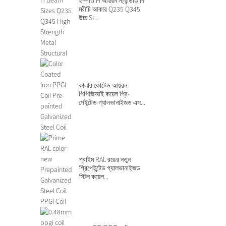
ইস্পাত H আয়রন স্ট্যান্ডার্ড H
মরীচি আকার Q235 Q345
উচ্চ St...
কালার কোটেড আয়রন
পিপিজিআই কয়েল প্রি-
পেইন্টেড গ্যালভানাইজড এস...
প্রাইম RAL রঙের নতুন
প্রিপেইন্টেড গ্যালভানাইজড
স্টিল কয়েল...