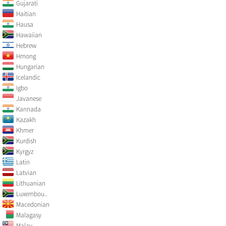
Gujarati
Haitian
Hausa
Hawaiian
Hebrew
Hmong
Hungarian
Icelandic
Igbo
Javanese
Kannada
Kazakh
Khmer
Kurdish
Kyrgyz
Latin
Latvian
Lithuanian
Luxembou..
Macedonian
Malagasy
Malay