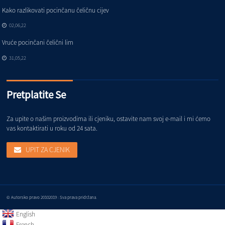
Kako razlikovati pocinčanu čeličnu cijev
02,06,22
Vruće pocinčani čelični lim
31,05,22
Pretplatite Se
Za upite o našim proizvodima ili cjeniku, ostavite nam svoj e-mail i mi ćemo
vas kontaktirati u roku od 24 sata.
UPIT ZA CJENIK
© Autorsko pravo 20102019 : Sva prava pridržana.
English
French