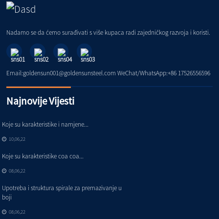
Nadamo se da ćemo surađivati ​​s više kupaca radi zajedničkog razvoja i koristi.
Email:goldensun001@goldensunsteel.com WeChat/WhatsApp:+86 17526556596
Najnovije Vijesti
Koje su karakteristike i namjene...
10,06,22
Koje su karakteristike coa coa...
08,06,22
Upotreba i struktura spirale za premazivanje u
boji
08,06,22