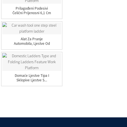
Prilagođeni Podesivi
Čelični Prijenosni 6,1 Cm
Duljine...
Alat Za Pranje
Automobila, Ljestve Od
Čelične Platforme S
Jednom Stepenicom
Domaće Ljestve Tipa I
Sklopive Ljestve S...