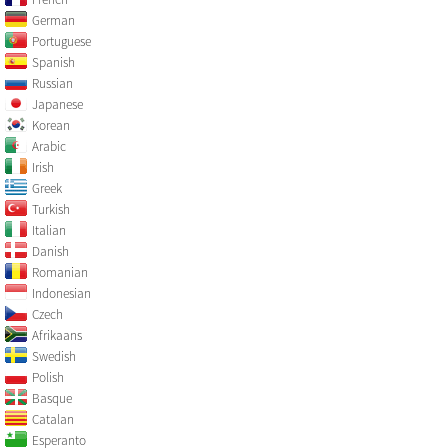
German
Portuguese
Spanish
Russian
Japanese
Korean
Arabic
Irish
Greek
Turkish
Italian
Danish
Romanian
Indonesian
Czech
Afrikaans
Swedish
Polish
Basque
Catalan
Esperanto