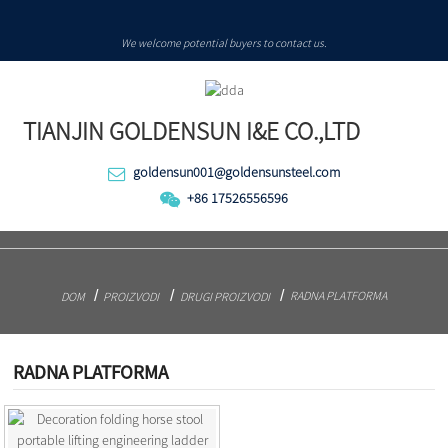
We welcome potential buyers to contact us.
TIANJIN GOLDENSUN I&E CO.,LTD
goldensun001@goldensunsteel.com
+86 17526556596
RADNA PLATFORMA
DOM
PROIZVODI
DRUGI PROIZVODI
RADNA PLATFORMA