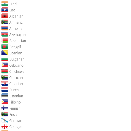
Hindi
Lao
Albanian
Amharic
Armenian
Azerbaijani
Belarusian
Bengali
Bosnian
Bulgarian
Cebuano
Chichewa
Corsican
Croatian
Dutch
Estonian
Filipino
Finnish
Frisian
Galician
Georgian