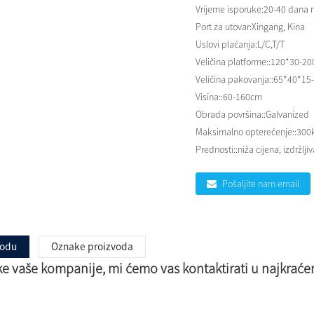
Vrijeme isporuke:
20-40 dana n
Port za utovar:
Xingang, Kina
Uslovi plaćanja:
L/C,T/T
Veličina platforme::
120*30-20
Veličina pakovanja::
65*40*15
Visina::
60-160cm
Obrada površina::
Galvanized
Maksimalno opterećenje::
300
Prednosti::
niža cijena, izdržlji
Pošaljite nam email
vodu
Oznake proizvoda
ke vaše kompanije, mi ćemo vas kontaktirati u najkraće