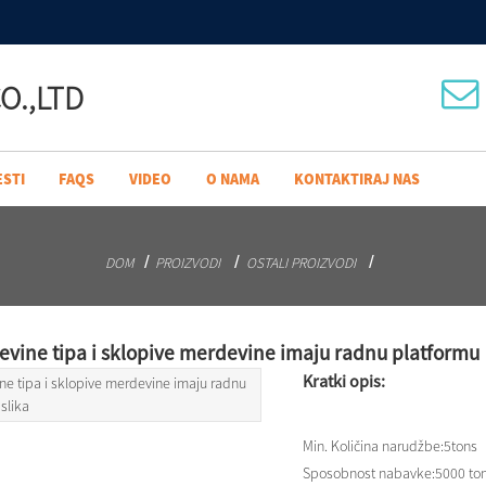
O.,LTD
ESTI
FAQS
VIDEO
O NAMA
KONTAKTIRAJ NAS
DOM
PROIZVODI
OSTALI PROIZVODI
ine tipa i sklopive merdevine imaju radnu platformu
Kratki opis:
Min. Količina narudžbe:
5tons
Sposobnost nabavke:
5000 to