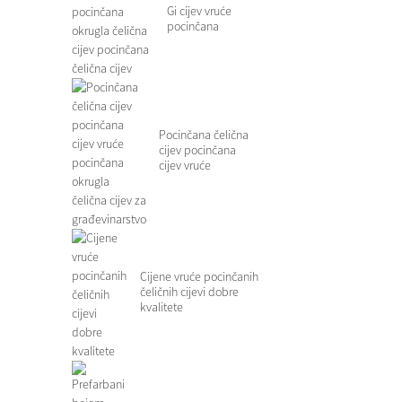
Gi cijev vruće
pocinčana
okrugla Ste...
Pocinčana čelična
cijev pocinčana
cijev vruće
potopljena
pocinčana...
Cijene vruće pocinčanih
čeličnih cijevi dobre
kvalitete