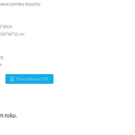
akon primitka depozita.
0*40cm
-105*60*15 cm
kg
va
Preuzmite kao PDF
m roku.