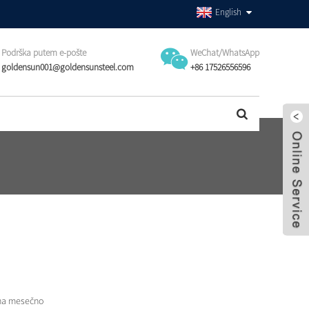
English
Podrška putem e-pošte
WeChat/WhatsApp
goldensun001@goldensunsteel.com
+86 17526556596
na mesečno