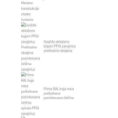
Visoka St...
Gvožđe obloženo
bojom PPGI zavojnica
prethodno obojena
pocinčana S...
Prime RAL boja nova
prefarbana
pocinkovana čelična
spirala...