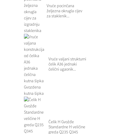
Vruće pocinčana
željezna okrugla cijev
za staklenik...
Vruće valjani strukturni
čelik A36 jednaki
čelični ugaonik...
Čelik H Gvožđe
Standardne H veličine
greda Q235 Q345