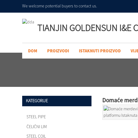
We welcome potential buyers to contact us.
TIANJIN GOLDENSUN I&E C
DOM
PROIZVODI
ISTAKNUTI PROIZVOD
VIJ
Domaće merdev
KATEGORIJE
STEEL PIPE
ČELIČNI LIM
STEEL COIL