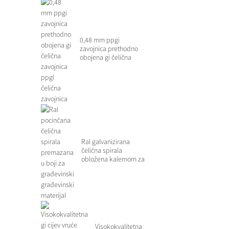
0,48 mm ppgi
zavojnica prethodno
obojena gi čelična
zavojnica ppgl čelik...
Ral galvanizirana
čelična spirala
obložena kalemom za
kon...
Visokokvalitetna