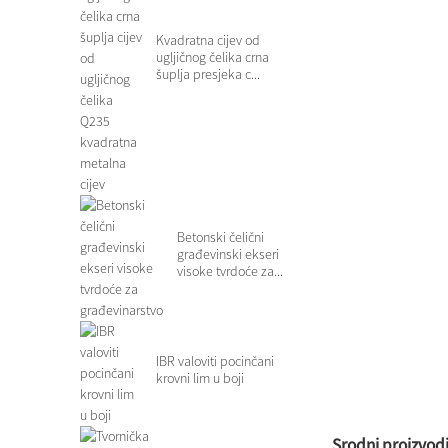
Kvadratna cijev od
ugljičnog čelika crna
šuplja presjeka c...
Betonski čelični
građevinski ekseri
visoke tvrdoće za...
IBR valoviti pocinčani
krovni lim u boji
Srodni proizvod