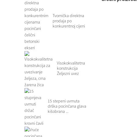
Tvornička direktna
prodaja po
konkurentnoj cijeni
pocinčani ste...
Visokokvalitetna
konstrukcija
Željezni uvez
Black Anneale...
15 stepeni uvrnuta
drška pocinčana glava
kišobrana ...