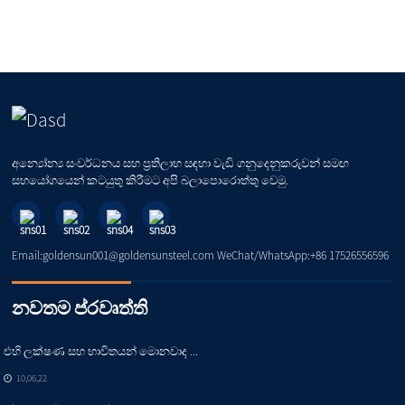
අන්‍යෝන්‍ය සංවර්ධනය සහ ප්‍රතිලාභ සඳහා වැඩි ගනුදෙනුකරුවන් සමඟ
සහයෝගයෙන් කටයුතු කිරීමට අපි බලාපොරොත්තු වෙමු.
Email:goldensun001@goldensunsteel.com WeChat/WhatsApp:+86 17526556596
නවතම ප්රවෘත්ති
එහි ලක්ෂණ සහ භාවිතයන් මොනවාද ...
10,06,22