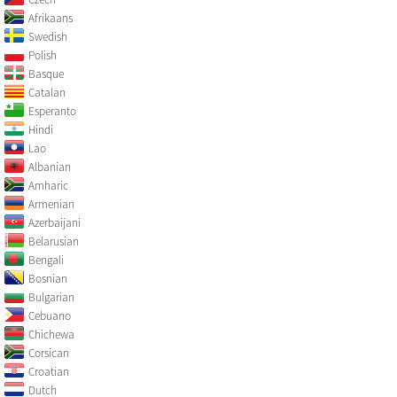
Afrikaans
Swedish
Polish
Basque
Catalan
Esperanto
Hindi
Lao
Albanian
Amharic
Armenian
Azerbaijani
Belarusian
Bengali
Bosnian
Bulgarian
Cebuano
Chichewa
Corsican
Croatian
Dutch