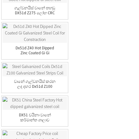
ගැල්වනයිස් වානේ තහඩු
DX51d Z275 ලෝහ CRC
HRC...
Dx51d Z40 Hot Dipped
Zinc Coated Gi Gi
Galvanized ...
වානේ ගැල්වනයිස් කරන
ලද දඟර Dx51d Z100
ගැල්වනයිස් කරන ලද
ශාන්ත...
DX51 චයිනා වානේ
කර්මාන්ත ශාලාව
උණුසුම් ගැල්වනයිස්
කරන ලද ...