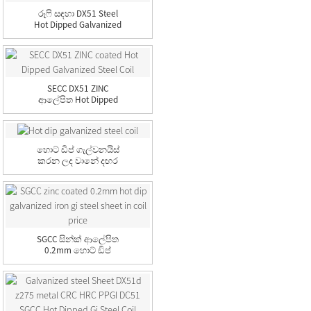
රූෆි සඳහා DX51 Steel
Hot Dipped Galvanized
Coil...
SECC DX51 ZINC
ආලේපිත Hot Dipped
Galvanized Ste...
හොට් ඩිප් ගැල්වනයිස්
කරන ලද වානේ දඟර
SGCC සින්ක් ආලේපිත
0.2mm හොට් ඩිප්
ගැල්වනයිස් කරන ලද
යකඩ ...