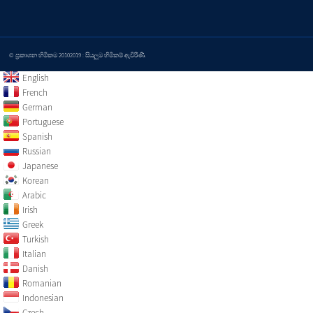
© ප්‍රකාශන හිමිකම 20102019 : සියලුම හිමිකම් ඇවිරිණි.
English
French
German
Portuguese
Spanish
Russian
Japanese
Korean
Arabic
Irish
Greek
Turkish
Italian
Danish
Romanian
Indonesian
Czech