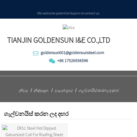
We welcome potential buyers to contact us.
TIANJIN GOLDENSUN I&E CO.,LTD
goldensun001@goldensunsteel.com
+86 17526556596
ගැල්වනයිස් කරන ලද දඟර
නිවස
නිෂ්පාදන
වානේ දඟර
ගැල්වනයිස් කරන ලද දඟර