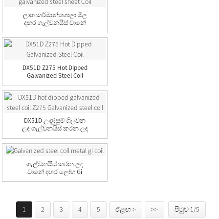
ලාභ කර්මාන්තශාලා මිල
දඟර ගැල්වනයිස් වානේ
තහඩු ...
DX51D Z275 Hot Dipped
Galvanized Steel Coil
DX51D උණුසුම් ගිල්වන
ලද ගැල්වනයිස් කරන ලද
වානේ දඟර Z275 Gal...
ගැල්වනයිස් කරන ලද
වානේ දඟර ලෝහ Gi
දඟර
1
2
3
4
5
ඊළඟ >
>>
පිටුව 1/5