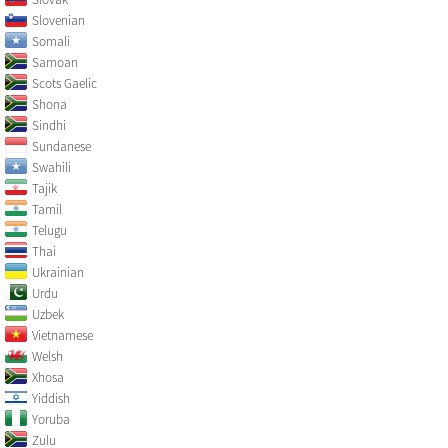
Slovenian
Somali
Samoan
Scots Gaelic
Shona
Sindhi
Sundanese
Swahili
Tajik
Tamil
Telugu
Thai
Ukrainian
Urdu
Uzbek
Vietnamese
Welsh
Xhosa
Yiddish
Yoruba
Zulu