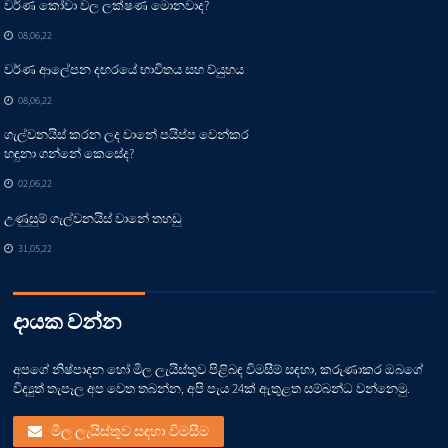
වර්ණ කෝවා වල ලක්ෂණ මොනවාද?
08,06,22
වර්ණ ආලේපන දඟරයේ භාවිතය සහ ව්යුහය
08,06,22
ගැල්වනයිස් කරන ලද වානේ පයිප්ප වෙන්කර
හඳුනා ගන්නේ කෙසේද?
02,06,22
උණුසුම් ගැල්වනයිස් වානේ තහඩු
31,05,22
දායක වන්න
අපගේ නිෂ්පාදන හෝ මිල ලැයිස්තුව පිළිබඳ විමසීම් සඳහා, කරුණාකර ඔබගේ
විද්‍යුත් තැපෑල අප වෙත තබන්න, අපි පැය 24ක් ඇතුළත සම්බන්ධ වන්නෙමු.
මිල ලැයිස්තුව සඳහා විමසීම