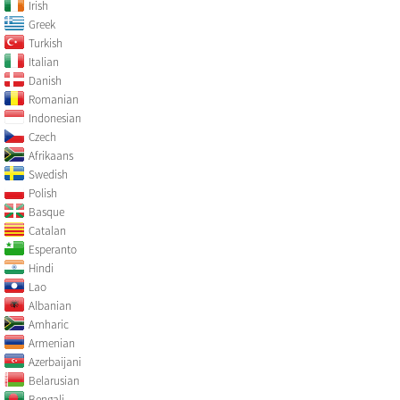
Irish
Greek
Turkish
Italian
Danish
Romanian
Indonesian
Czech
Afrikaans
Swedish
Polish
Basque
Catalan
Esperanto
Hindi
Lao
Albanian
Amharic
Armenian
Azerbaijani
Belarusian
Bengali