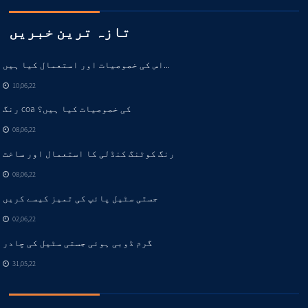
تازہ ترین خبریں
اس کی خصوصیات اور استعمال کیا ہیں...
10,06,22
رنگ coa کی خصوصیات کیا ہیں؟
08,06,22
رنگ کوٹنگ کنڈلی کا استعمال اور ساخت
08,06,22
جستی سٹیل پائپ کی تمیز کیسے کریں
02,06,22
گرم ڈوبی ہوئی جستی سٹیل کی چادر
31,05,22