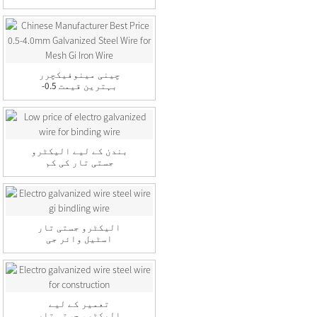
وائر Bl...
چینی مینوفیکچرر
بہترین قیمت 0.5-
4.0mm گالوا...
بندن کے لیے الیکٹرو
جستی تار کی کم
قیمت...
الیکٹرو جستی تار
اسٹیل وائر جی
بائنڈنگ...
تعمیر کے لیے
الیکٹرو جستی تار