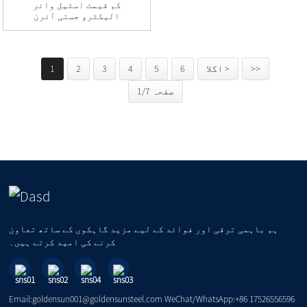
کم قیمت اسٹیل وائر
الیکٹرو جستی آئرن
وائی...
>>
اگلا >
6
5
4
3
2
1
صفحہ 1/7
ہم باہمی ترقی اور فوائد کے لیے مزید گاہکوں کے ساتھ تعاون
کرنے کی امید کرتے ہیں۔
Email:goldensun001@goldensunsteel.com WeChat/WhatsApp:+86 17526556596