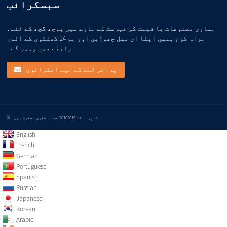
سبسکرائب
ہماری مصنوعات یا قیمت کی فہرست کے بارے میں پوچھ گچھ کے لئے،
براہ کرم ہمیں اپنا ای میل چھوڑیں اور ہم 24 گھنٹوں کے اندر
رابطے میں رہیں گے۔
پرائس لسٹ کے لیے انکوائری
© کاپی رائٹ 20102019: جملہ حقوق محفوظ ہیں۔
English
French
German
Portuguese
Spanish
Russian
Japanese
Korean
Arabic