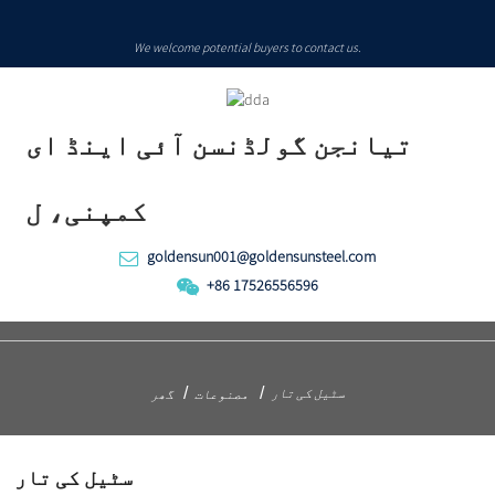
We welcome potential buyers to contact us.
تیانجن گولڈنسن آئی اینڈ ای
کمپنی، ل
goldensun001@goldensunsteel.com
+86 17526556596
سٹیل کی تار
مصنوعات
گھر
سٹیل کی تار