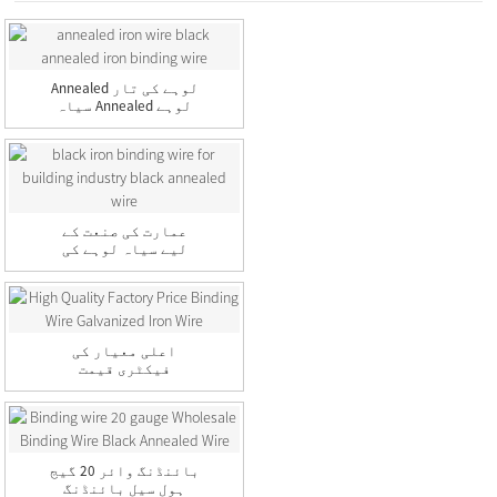
Annealed لوہے کی تار
سیاہ Annealed لوہے
کی بائنڈنگ ...
عمارت کی صنعت کے
لیے سیاہ لوہے کی
بائنڈنگ تار ب...
اعلی معیار کی
فیکٹری قیمت
بائنڈنگ وائر
Galvani...
بائنڈنگ وائر 20 گیج
ہول سیل بائنڈنگ