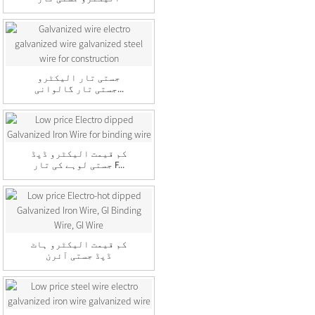
اسٹیل وائر...
جستی تار الیکٹرو
جستی تار گالوانی...
کم قیمت الیکٹرو ڈپڈ
جستی لوہے کی تار F...
کم قیمت الیکٹرو ہاٹ
ڈپڈ جستی آئرن
وائی...