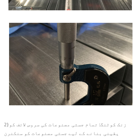
2}زنک کوٹنگ: تمام جستی مصنوعات کی سروس لائف کو
یقینی بنانے کے لیے جستی مصنوعات کو سنکنرن