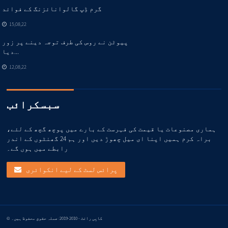
گرم ڈِپ گالوانائزنگ کے فوائد
15,08,22
پیوٹن نے روس کی طرف توجہ دینے پر زور
دیا...
12,08,22
سبسکرائب
ہماری مصنوعات یا قیمت کی فہرست کے بارے میں پوچھ گچھ کے لئے،
براہ کرم ہمیں اپنا ای میل چھوڑ دیں اور ہم 24 گھنٹوں کے اندر
رابطے میں ہوں گے۔
پرائس لسٹ کے لیے انکوائری
© کاپی رائٹ - 2010-2019: جملہ حقوق محفوظ ہیں۔