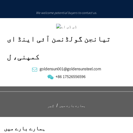
We welcome potential buyers to contact us.
تیانجن گولڈنسن آئی اینڈ ای
کمپنی، ل
goldensun001@goldensunsteel.com
+86 17526556596
ہمارے بارے میں
گھر
ہمارے بارے میں