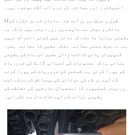
انسپکٹرز اور معائنہ کرنے والے آلات موجود ہیں۔
1}طول و عرض: ہم برآمد شدہ سامان کے ہر ٹکڑے کو
مائکرو میٹر سے ماپنے پر زور دیتے ہیں تاکہ یہ
یقینی بنایا جا سکے کہ سائز میں کوئی انحراف نہیں
ہے۔نہ صرف دستی معائنہ بلکہ مشین کا معائنہ بھی۔
کمپیوٹر پائپ کاٹنے والی مشین اس بات کو یقینی
بناتی ہے کہ مصنوعات کی لمبائی گاہک کی ضروریات
کو پورا کرتی ہے۔کسٹمر کی ضروریات کو پورا کرنے
کے لیے ہر شے کی موٹائی کی پیمائش کرنے کے لیے
ورنیئر کیلیپرز کا استعمال۔صارفین کی حفاظت کو
یقینی بنانے کے لیے خام مال سے نگرانی۔