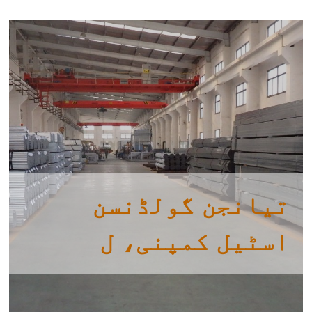
تیانجن گولڈنسن
اسٹیل کمپنی، ل