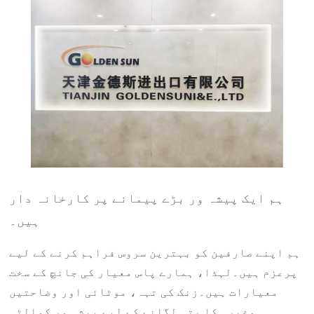
ہم ایک پیشہ ور بڑے پیمانے پر کارخانہ دار
ہیں۔
ہم اپنے صارفین کو بہترین سروس فراہم کرنے کے لیے
پرعزم ہیں۔لہذا، ہمارے پاس معیار کی جانچ کے سخت
معیارات ہیں۔زنک کی تہہ، موٹائی اور وضاحتیں
وغیرہ کا پتہ لگانے کے لیے پیشہ ور کوالٹی