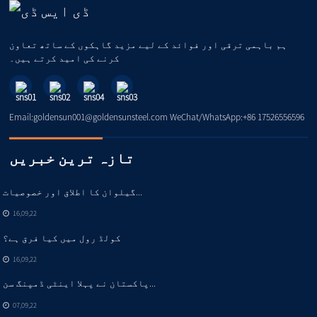
ہم باہمی ترقی اور فوائد کے لیے مزید گاہکوں کے ساتھ تعاون
کرنے کی امید کرتے ہیں۔
Email:goldensun001@goldensunsteel.com WeChat/WhatsApp:+86 17526556596
تازہ ترین خبریں
گیلوان کا اطلاق اور خصوصیات...
16,09,22
کولڈ رول میں کیا فرق ہے؟
16,09,22
پاکستان نے پہلا اینٹی ڈمپنگ سن...
07,09,22