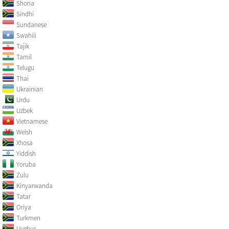
Shona
Sindhi
Sundanese
Swahili
Tajik
Tamil
Telugu
Thai
Ukrainian
Urdu
Uzbek
Vietnamese
Welsh
Xhosa
Yiddish
Yoruba
Zulu
Kinyarwanda
Tatar
Oriya
Turkmen
Uyghur