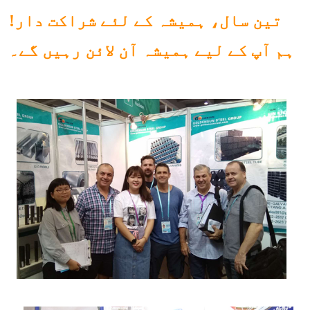
تین سال، ہمیشہ کے لئے شراکت دار!
ہم آپ کے لیے ہمیشہ آن لائن رہیں گے۔