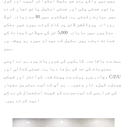
بیس میں واقع ہے، جو بلیک اسکوائر ٹیوب اور گول
پائپ، جستی پٹی اور جستی اسٹیل پائپ تیار کرنے
میں مہارت رکھتی ہے۔فیکٹری میں 80 سے زیادہ لوگ
روزانہ پروڈکشن لائن پر کام کرتے ہیں، غیر ملکی
منڈیوں میں ماہانہ 5,000 ٹن کی سپلائی ڈیمانڈ کی
ضمانت دیتے ہیں۔سٹیل کے میدان میں، ہم پیشہ ور
ہیں.
بہت سے باقاعدہ گاہکوں کی ضروریات پر، ہم نے اپنی
مصنوعات کی حد کو بڑھا دیا ہے۔جستی کنڈلی اور
چادریں، پہلے سے پینٹ شدہ کوائلز اور شیٹس، C/Z/U
چینل، کیل، تار وغیرہ۔ ہم آپ کے لیے بہترین معیار
کی فراہمی کے لیے سب سے کم قیمت استعمال کرنے کی
امید کرتے ہیں۔