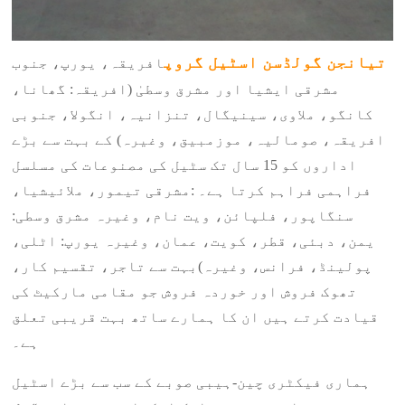
تیانجن گولڈسن اسٹیل گروپ
افریقہ، یورپ، جنوب
مشرقی ایشیا اور مشرق وسطیٰ (افریقہ: گھانا،
کانگو، ملاوی، سینیگال، تنزانیہ، انگولا، جنوبی
افریقہ، صومالیہ، موزمبیق، وغیرہ) کے بہت سے بڑے
اداروں کو 15 سال تک سٹیل کی مصنوعات کی مسلسل
فراہمی فراہم کرتا ہے۔ :مشرقی تیمور، ملائیشیا،
سنگاپور، فلپائن، ویت نام، وغیرہ مشرق وسطی:
یمن، دبئی، قطر، کویت، عمان، وغیرہ یورپ: اٹلی،
پولینڈ، فرانس، وغیرہ)
بہت سے تاجر، تقسیم کار،
تھوک فروش اور خوردہ فروش جو مقامی مارکیٹ کی
قیادت کرتے ہیں ان کا ہمارے ساتھ بہت قریبی تعلق
ہے۔
ہماری فیکٹری چین-ہیبی صوبے کے سب سے بڑے اسٹیل