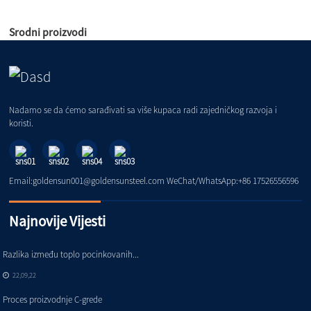
Srodni proizvodi
Nadamo se da ćemo sarađivati ​​sa više kupaca radi zajedničkog razvoja i
koristi.
Email:goldensun001@goldensunsteel.com WeChat/WhatsApp:+86 17526556596
Najnovije Vijesti
Razlika između toplo pocinkovanih...
22,09,22
Proces proizvodnje C-grede