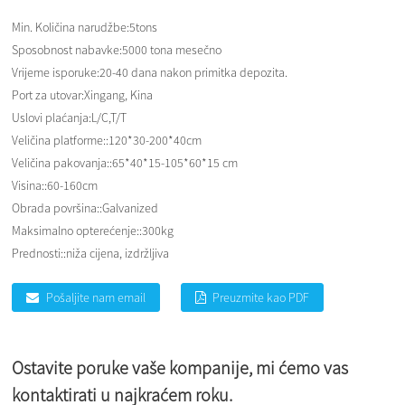
Min. Količina narudžbe:
5tons
Sposobnost nabavke:
5000 tona mesečno
Vrijeme isporuke:
20-40 dana nakon primitka depozita.
Port za utovar:
Xingang, Kina
Uslovi plaćanja:
L/C,T/T
Veličina platforme::
120*30-200*40cm
Veličina pakovanja::
65*40*15-105*60*15 cm
Visina::
60-160cm
Obrada površina::
Galvanized
Maksimalno opterećenje::
300kg
Prednosti::
niža cijena, izdržljiva
Pošaljite nam email
Preuzmite kao PDF
Ostavite poruke vaše kompanije, mi ćemo vas
kontaktirati u najkraćem roku.