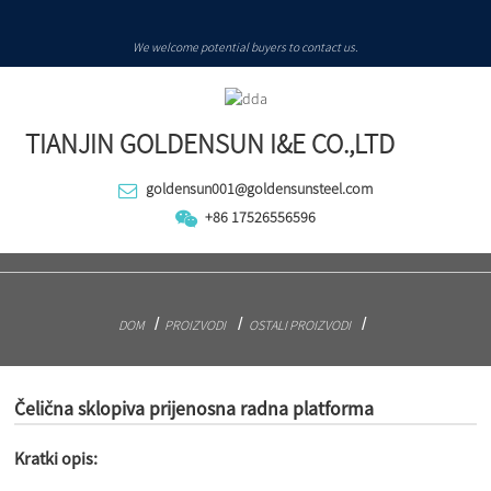
We welcome potential buyers to contact us.
TIANJIN GOLDENSUN I&E CO.,LTD
goldensun001@goldensunsteel.com
+86 17526556596
DOM
PROIZVODI
OSTALI PROIZVODI
Čelična sklopiva prijenosna radna platforma
Kratki opis: