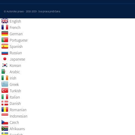
© Autorsko pravo - 2010-2019 : Sva prava pridržana.
English
French
German
Portuguese
Spanish
Russian
Japanese
Korean
Arabic
Irish
Greek
Turkish
Italian
Danish
Romanian
Indonesian
Czech
Afrikaans