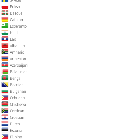
Swedish
Polish
Basque
Catalan
Esperanto
Hindi
Lao
Albanian
Amharic
Armenian
Azerbaijani
Belarusian
Bengali
Bosnian
Bulgarian
Cebuano
Chichewa
Corsican
Croatian
Dutch
Estonian
Filipino