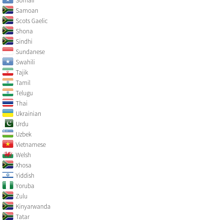
Somali
Samoan
Scots Gaelic
Shona
Sindhi
Sundanese
Swahili
Tajik
Tamil
Telugu
Thai
Ukrainian
Urdu
Uzbek
Vietnamese
Welsh
Xhosa
Yiddish
Yoruba
Zulu
Kinyarwanda
Tatar