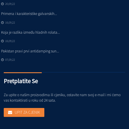
20,09,22
Primena i karakteristike galvanskih...
16,09,22
Koja je razlika između hladnih rolata...
16,09,22
Pakistan pravi prvi antidamping sun...
07,09,22
Pretplatite Se
Za upite o našim proizvodima ili cjeniku, ostavite nam svoj e-mail i mi ćemo
vas kontaktirati u roku od 24 sata.
UPIT ZA CJENIK