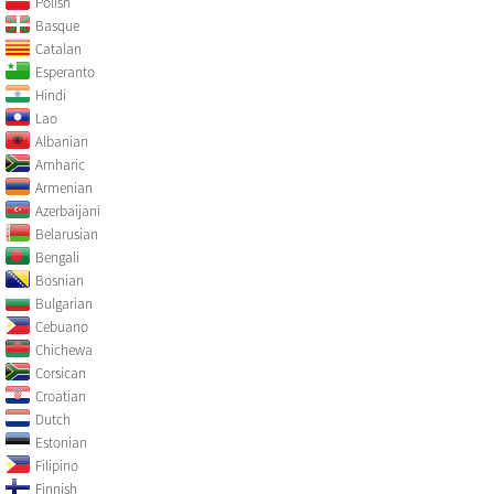
Polish
Basque
Catalan
Esperanto
Hindi
Lao
Albanian
Amharic
Armenian
Azerbaijani
Belarusian
Bengali
Bosnian
Bulgarian
Cebuano
Chichewa
Corsican
Croatian
Dutch
Estonian
Filipino
Finnish