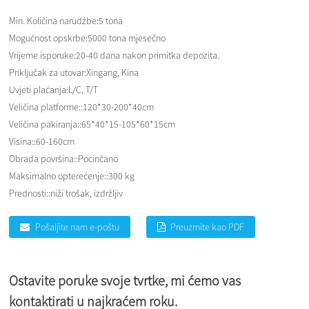
Min. Količina narudžbe:
5 tona
Mogućnost opskrbe:
5000 tona mjesečno
Vrijeme isporuke:
20-40 dana nakon primitka depozita.
Priključak za utovar:
Xingang, Kina
Uvjeti plaćanja:
L/C, T/T
Veličina platforme::
120*30-200*40cm
Veličina pakiranja::
65*40*15-105*60*15cm
Visina::
60-160cm
Obrada površina::
Pocinčano
Maksimalno opterećenje::
300 kg
Prednosti::
niži trošak, izdržljiv
Pošaljite nam e-poštu
Preuzmite kao PDF
Ostavite poruke svoje tvrtke, mi ćemo vas
kontaktirati u najkraćem roku.