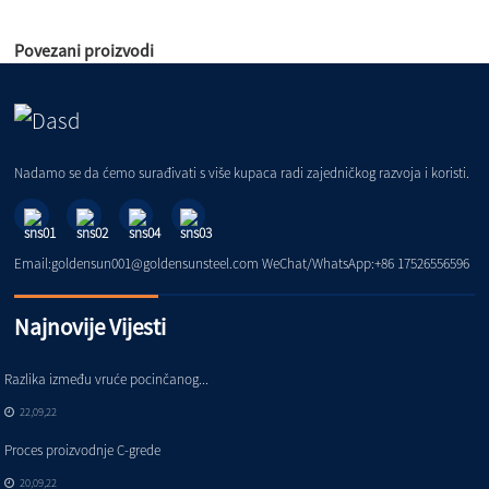
Povezani proizvodi
Nadamo se da ćemo surađivati ​​s više kupaca radi zajedničkog razvoja i koristi.
Email:goldensun001@goldensunsteel.com WeChat/WhatsApp:+86 17526556596
Najnovije Vijesti
Razlika između vruće pocinčanog...
22,09,22
Proces proizvodnje C-grede
20,09,22