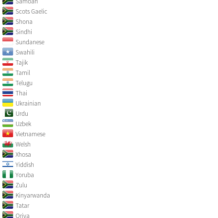
Samoan
Scots Gaelic
Shona
Sindhi
Sundanese
Swahili
Tajik
Tamil
Telugu
Thai
Ukrainian
Urdu
Uzbek
Vietnamese
Welsh
Xhosa
Yiddish
Yoruba
Zulu
Kinyarwanda
Tatar
Oriya