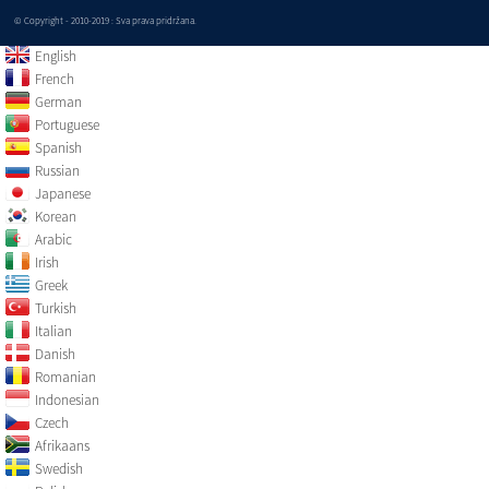
© Copyright - 2010-2019 : Sva prava pridržana.
English
French
German
Portuguese
Spanish
Russian
Japanese
Korean
Arabic
Irish
Greek
Turkish
Italian
Danish
Romanian
Indonesian
Czech
Afrikaans
Swedish