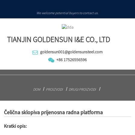
We welcome potential buyers to contact us.
TIANJIN GOLDENSUN I&E CO., LTD
goldensun001@goldensunsteel.com
+86 17526556596
DOM
PROIZVODI
DRUGI PROIZVODI
Čelična sklopiva prijenosna radna platforma
Kratki opis: