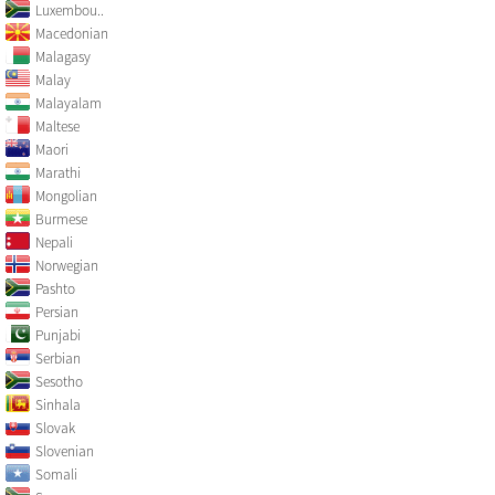
Luxembou..
Macedonian
Malagasy
Malay
Malayalam
Maltese
Maori
Marathi
Mongolian
Burmese
Nepali
Norwegian
Pashto
Persian
Punjabi
Serbian
Sesotho
Sinhala
Slovak
Slovenian
Somali