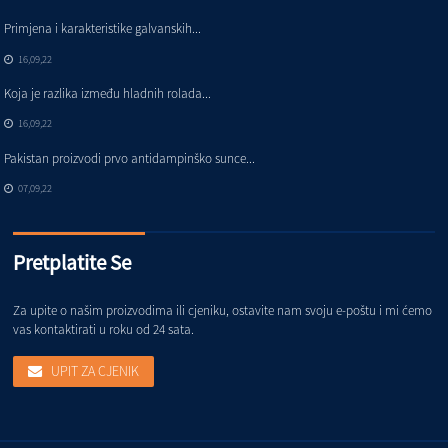
Primjena i karakteristike galvanskih...
16,09,22
Koja je razlika između hladnih rolada...
16,09,22
Pakistan proizvodi prvo antidampinško sunce...
07,09,22
Pretplatite Se
Za upite o našim proizvodima ili cjeniku, ostavite nam svoju e-poštu i mi ćemo
vas kontaktirati u roku od 24 sata.
UPIT ZA CJENIK