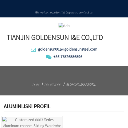
We welcome potential buyers to contact us.
TIANJIN GOLDENSUN I&E CO.,LTD
goldensun001@goldensunsteel.com
+86 17526556596
ALUMINIJSKI PROFIL
DOM
PROIZVODI
ALUMINIJSKI PROFIL