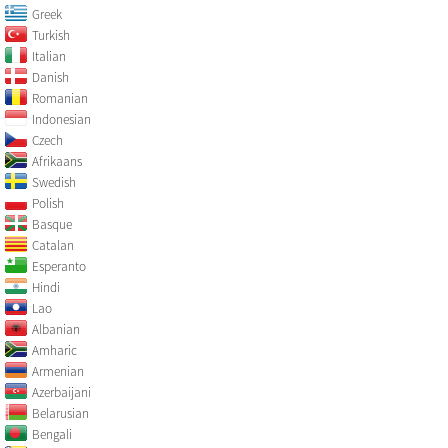
Greek
Turkish
Italian
Danish
Romanian
Indonesian
Czech
Afrikaans
Swedish
Polish
Basque
Catalan
Esperanto
Hindi
Lao
Albanian
Amharic
Armenian
Azerbaijani
Belarusian
Bengali