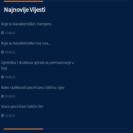
Najnovije Vijesti
Koje su karakteristike i namjene...
10,06,22
Koje su karakteristike coa coa...
08,06,22
Upotreba i struktura spirale za premazivanje u
boji
08,06,22
Kako razlikovati pocinčanu čeličnu cijev
02,06,22
Vruće pocinčani čelični lim
31,05,22