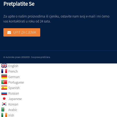
Pretplatite Se
Za upite o našim proizvodima ili cjeniku, ostavite nam svoj e-mail i mi ćemo
vas kontaktirati u roku od 24 sata.
UPIT ZA CJENIK
© Autorsko pravo 20102019 : Sva prava pridržana.
English
French
German
Portuguese
Spanish
Russian
Japanese
Korean
Arabic
Irish