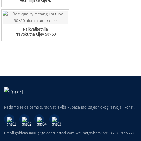
Aluminijske Cijevi,
Aluminijske Okrugle...
Najkvalitetnija
Pravokutna Cijev 50×50
Aluminij...
Nadamo se da ćemo surađivati ​​s više kupaca radi zajedničkog razvoja i koristi.
Email:goldensun001@goldensunsteel.com WeChat/WhatsApp:+86 17526556596