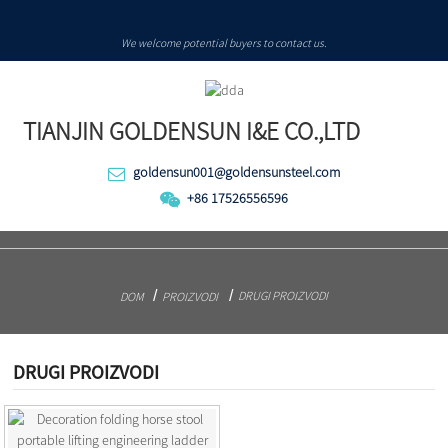
We welcome potential buyers to contact us.
TIANJIN GOLDENSUN I&E CO.,LTD
goldensun001@goldensunsteel.com
+86 17526556596
DRUGI PROIZVODI
DOM
PROIZVODI
DRUGI PROIZVODI