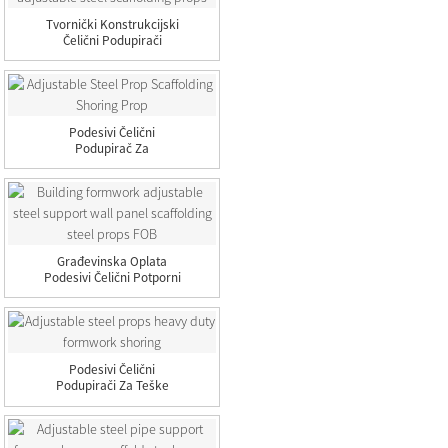
Tvornički Konstrukcijski
Čelični Podupirači
Podesivi Ste...
Podesivi Čelični
Podupirač Za
Podupiranje Skele
Građevinska Oplata
Podesivi Čelični Potporni
Zid...
Podesivi Čelični
Podupirači Za Teške
Uvjete Oplate