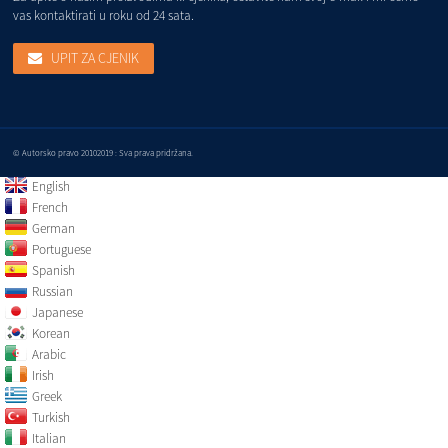
vas kontaktirati u roku od 24 sata.
UPIT ZA CJENIK
© Autorsko pravo 20102019 : Sva prava pridržana.
English
French
German
Portuguese
Spanish
Russian
Japanese
Korean
Arabic
Irish
Greek
Turkish
Italian