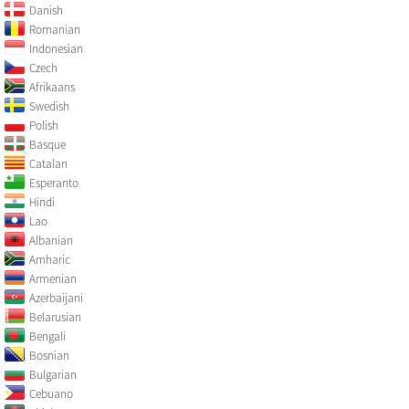
Danish
Romanian
Indonesian
Czech
Afrikaans
Swedish
Polish
Basque
Catalan
Esperanto
Hindi
Lao
Albanian
Amharic
Armenian
Azerbaijani
Belarusian
Bengali
Bosnian
Bulgarian
Cebuano