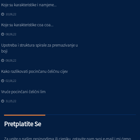
Koje su karakteristike i namjene...
10,06,22
Koje su karakteristike coa coa...
08,06,22
Upotreba i struktura spirale za premazivanje u
boji
08,06,22
Kako razlikovati pocinčanu čeličnu cijev
02,06,22
Vruće pocinčani čelični lim
31,05,22
Pretplatite Se
Za upite o našim proizvodima ili cjeniku, ostavite nam svoj e-mail i mi ćemo