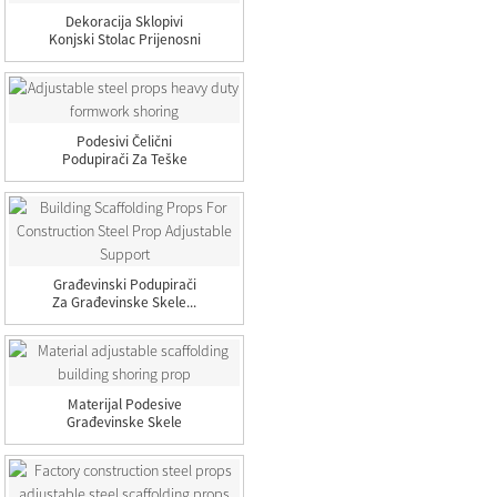
Dekoracija Sklopivi
Konjski Stolac Prijenosni
Dizanje...
Podesivi Čelični
Podupirači Za Teške
Uvjete Oplate
Građevinski Podupirači
Za Građevinske Skele...
Materijal Podesive
Građevinske Skele
Shorin...