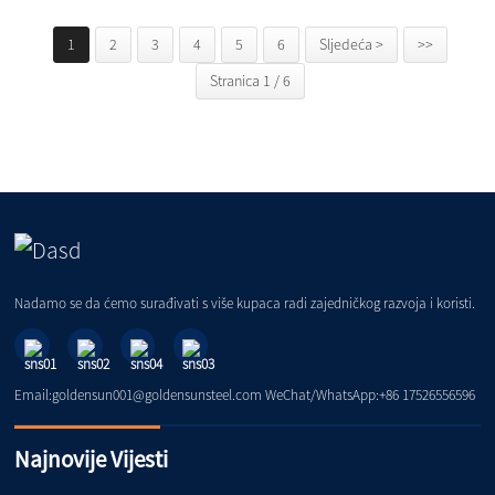
1
2
3
4
5
6
Sljedeća >
>>
Stranica 1 / 6
Nadamo se da ćemo surađivati ​​s više kupaca radi zajedničkog razvoja i koristi.
Email:goldensun001@goldensunsteel.com WeChat/WhatsApp:+86 17526556596
Najnovije Vijesti