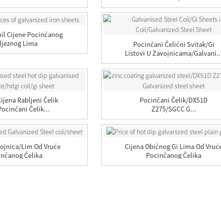
oil Cijene Pocinčanog
ljeznog Lima
Pocinčani Čelični Svitak/Gi
Listovi U Zavojnicama/galvani..
ijena Rabljeni Čelik
Pocinčani Čelik/DX51D
Pocinčani Čelik...
Z275/SGCC G...
ojnica/lim Od Vruće
Cijena Običnog Gi Lima Od Vruć
inčanog Čelika
Pocinčanog Čelika