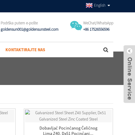
English
Podrška putem e-pošte
WeChat/WhatsApp
goldensun001@goldensunsteel.com
+86 17526556596
KONTAKTIRAJTE NAS
Dobavljač Pocinčanog Čeličnog
Lima Z40, Dx51 Pocinčani...