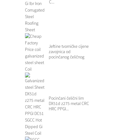
C...
Jeftine tvorničke cijene
zavojnica od
pocinčanog čeličnog
lima Zavojnica
Pocinčani čelični lim
DX51d z275 metal CRC
HRC PPGI...