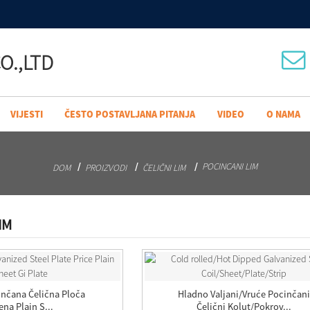
O.,LTD
VIJESTI
ČESTO POSTAVLJANA PITANJA
VIDEO
O NAMA
POCINCANI LIM
DOM
PROIZVODI
ČELIČNI LIM
IM
inčana Čelična Ploča
Hladno Valjani/vruće Pocinčani
ena Plain S...
Čelični Kolut/pokrov...