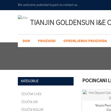
We welcome potential buyers to contact us.
TIANJIN GOLDENSUN I&E C
DOM
PROIZVODI
OPREMLJENOG PROIZVODA
POCINCANI L
KATEGORIJE
ČELIČNA CIJEV
ČELIČNI LIM
Vruće Poc
ČELIČNI KOLUM
Cij