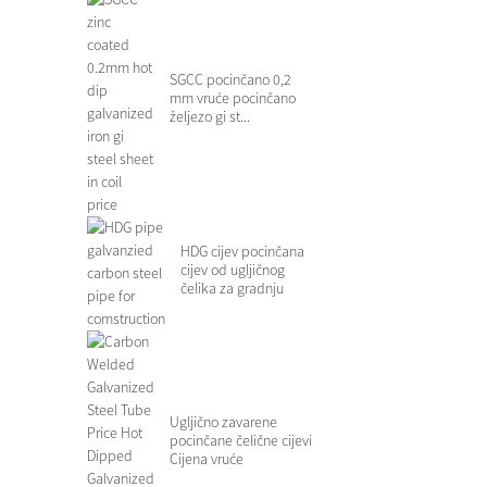
SGCC pocinčano 0,2
mm vruće pocinčano
željezo gi st...
HDG cijev pocinčana
cijev od ugljičnog
čelika za gradnju
Ugljično zavarene
pocinčane čelične cijevi
Cijena vruće
potopljene...