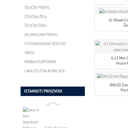
ČELIČNI PROFIL
ČELIČNA ŽICA
Gi Sheet C
Že
ČELIČNI ČAVLI
ALUMINIJSKI PROFIL
FOTONAPONSKI SENTOVI
SKELE
0,17 Mm C
RADNA PLATFORMA
Vruće 
LAKA ČELIČNA KOBILJICA
DX51D Zav
Poc
ISTAKNUTI PROIZVODI
Čelik H željezo