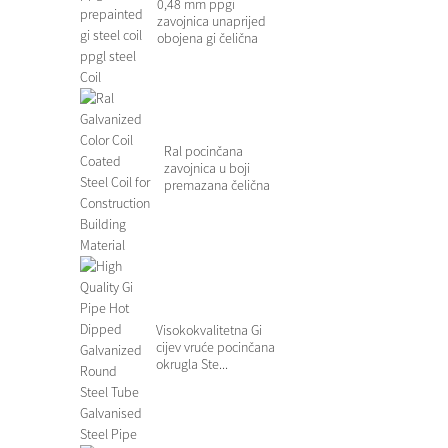
0,48 mm ppgi
zavojnica unaprijed
obojena gi čelična
zavojnica ppgl čelik...
Ral pocinčana
zavojnica u boji
premazana čelična
zavojnica za ...
Visokokvalitetna Gi
cijev vruće pocinčana
okrugla Ste...