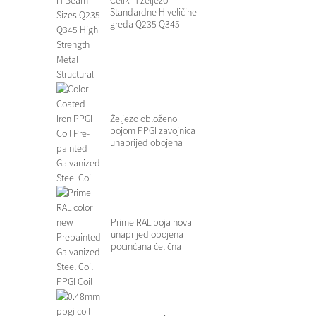
Standardne H veličine
greda Q235 Q345
Visoka St...
Željezo obloženo
bojom PPGI zavojnica
unaprijed obojena
pocinčana S...
Prime RAL boja nova
unaprijed obojena
pocinčana čelična
spirala...