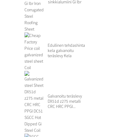
sinkkialumiini Gi Ibr
rauta C...
Edullinen tehdashinta
kela galvanoitu
teräslevy Kela
Galvanoitu teräslevy
DX51d z275 metalli
CRC HRC PPGI...