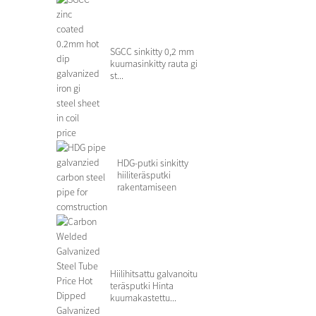
SGCC sinkitty 0,2 mm
kuumasinkitty rauta gi
st...
HDG-putki sinkitty
hiiliteräsputki
rakentamiseen
Hiilihitsattu galvanoitu
teräsputki Hinta
kuumakastettu...