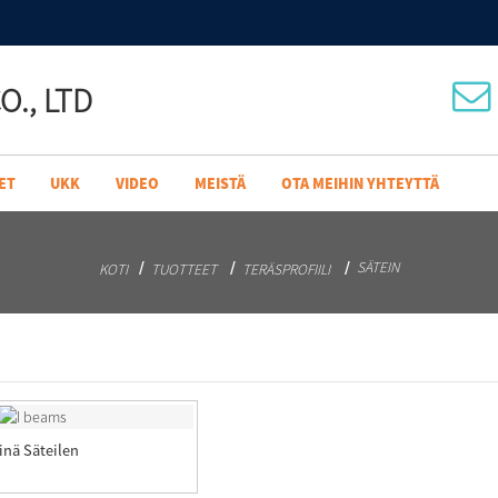
O., LTD
ET
UKK
VIDEO
MEISTÄ
OTA MEIHIN YHTEYTTÄ
SÄTEIN
KOTI
TUOTTEET
TERÄSPROFIILI
inä Säteilen