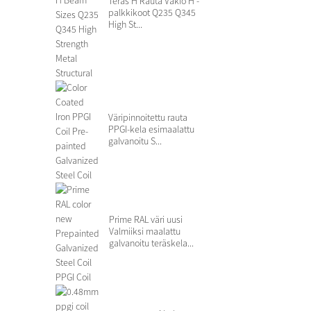
Teräs H Rauta Vakio H -
palkkikoot Q235 Q345
High St...
Väripinnoitettu rauta
PPGI-kela esimaalattu
galvanoitu S...
Prime RAL väri uusi
Valmiiksi maalattu
galvanoitu teräskela...