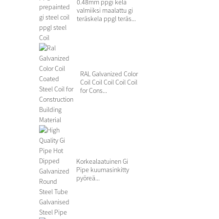
0.48mm ppgi kela
valmiiksi maalattu gi
teräskela ppgl teräs...
RAL Galvanized Color
Coil Coil Coil Coil Coil
for Cons...
Korkealaatuinen Gi
Pipe kuumasinkitty
pyöreä...