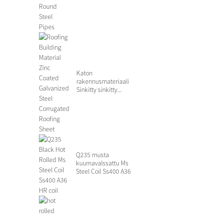
Katon
rakennusmateriaali
Sinkitty sinkitty...
Q235 musta
kuumavalssattu Ms
Steel Coil Ss400 A36
HR kela