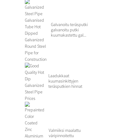
Galvanoitu teräsputki
galvanoitu putki
kuumakastettu gal...
Laadukkaat
kuumasinkittyjen
teräsputkien hinnat
Valmiiksi maalattu
väripinnoitettu