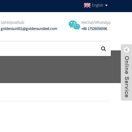
English
Sähköpostituki
WeChat/WhatsApp
goldensun001@goldensunsteel.com
+86 17526556596