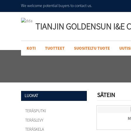
We welcome potential buyers to contact us.
TIANJIN GOLDENSUN I&E C
KOTI
TUOTTEET
SUOSITELTU TUOTE
UUTIS
SÄTEIN
LUOKAT
TERÄSPUTKI
M
TERÄSLEVY
TERÄSKELA