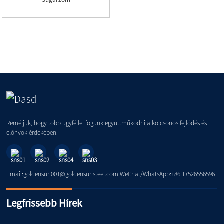
Reméljük, hogy több ügyféllel fogunk együttműködni a kölcsönös fejlődés és
előnyök érdekében.
Email:goldensun001@goldensunsteel.com WeChat/WhatsApp:+86 17526556596
Legfrissebb Hírek