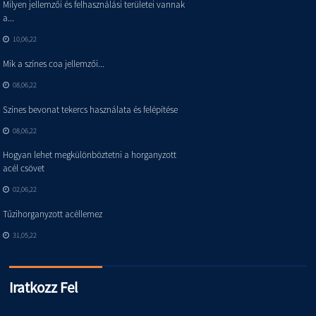
Milyen jellemzői és felhasználási területei vannak
a...
10,06,22
Mik a színes coa jellemzői...
08,06,22
Színes bevonat tekercs használata és felépítése
08,06,22
Hogyan lehet megkülönböztetni a horganyzott
acél csövet
02,06,22
Tűzihorganyzott acéllemez
31,05,22
Iratkozz Fel