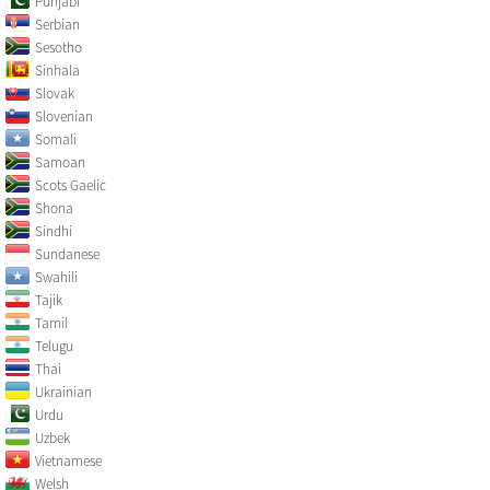
Punjabi
Serbian
Sesotho
Sinhala
Slovak
Slovenian
Somali
Samoan
Scots Gaelic
Shona
Sindhi
Sundanese
Swahili
Tajik
Tamil
Telugu
Thai
Ukrainian
Urdu
Uzbek
Vietnamese
Welsh