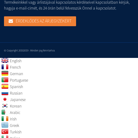
Termékeinkkel vagy árlistájával kapcsolatos kérdéseivel kapcsolatban kérjük,
hagyja e-mail-címét, és 24 órán belül felvesszük Önnel a kapcsolatot.
ÉRDEKLŐDÉS AZ ÁRJEGYZÉKÉRT
© Copyright 20102019 : Minden jog fenntartva.
English
French
German
Portuguese
Spanish
Russian
Japanese
Korean
Arabic
Irish
Greek
Turkish