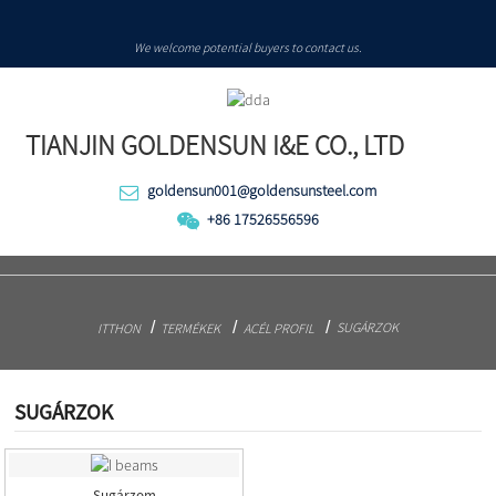
We welcome potential buyers to contact us.
TIANJIN GOLDENSUN I&E CO., LTD
goldensun001@goldensunsteel.com
+86 17526556596
SUGÁRZOK
ITTHON
TERMÉKEK
ACÉL PROFIL
SUGÁRZOK
Sugárzom