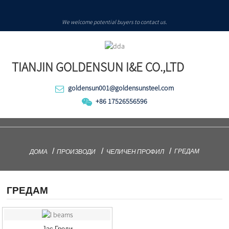
We welcome potential buyers to contact us.
TIANJIN GOLDENSUN I&E CO.,LTD
goldensun001@goldensunsteel.com
+86 17526556596
ГРЕДАМ
ДОМА
ПРОИЗВОДИ
ЧЕЛИЧЕН ПРОФИЛ
ГРЕДАМ
Јас Греди