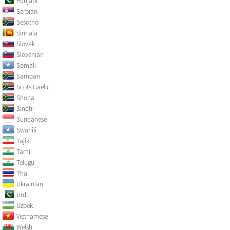
Punjabi
Serbian
Sesotho
Sinhala
Slovak
Slovenian
Somali
Samoan
Scots Gaelic
Shona
Sindhi
Sundanese
Swahili
Tajik
Tamil
Telugu
Thai
Ukrainian
Urdu
Uzbek
Vietnamese
Welsh