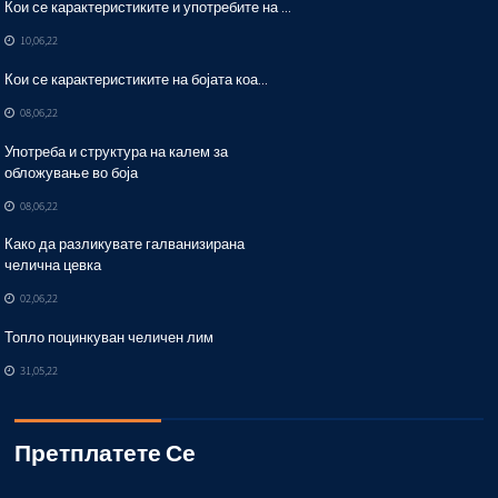
Кои се карактеристиките и употребите на ...
10,06,22
Кои се карактеристиките на бојата коа...
08,06,22
Употреба и структура на калем за
обложување во боја
08,06,22
Како да разликувате галванизирана
челична цевка
02,06,22
Топло поцинкуван челичен лим
31,05,22
Претплатете Се