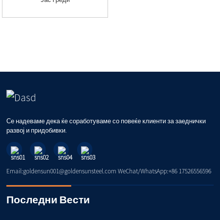
Се надеваме дека ќе соработуваме со повеќе клиенти за заеднички
развој и придобивки.
Email:goldensun001@goldensunsteel.com WeChat/WhatsApp:+86 17526556596
Последни Вести