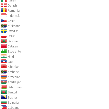
Italian
Danish
Romanian
Indonesian
Czech
Afrikaans
Swedish
Polish
Basque
Catalan
Esperanto
Hindi
Lao
Albanian
Amharic
Armenian
Azerbaijani
Belarusian
Bengali
Bosnian
Bulgarian
Cebuano