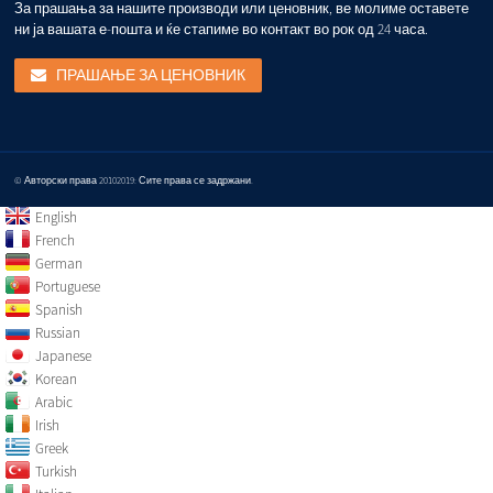
За прашања за нашите производи или ценовник, ве молиме оставете
ни ја вашата е-пошта и ќе стапиме во контакт во рок од 24 часа.
ПРАШАЊЕ ЗА ЦЕНОВНИК
© Авторски права 20102019: Сите права се задржани.
English
French
German
Portuguese
Spanish
Russian
Japanese
Korean
Arabic
Irish
Greek
Turkish